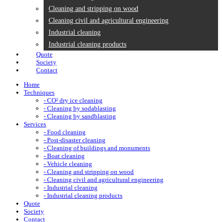
Cleaning and stripping on wood
Cleaning civil and agricultural engineering
Industrial cleaning
Industrial cleaning products
Quote
Society
Contact
Home
Techniques
- CO² dry ice cleaning
- Cleaning by sodablasting
- Cleaning by sandblasting
Services
- Food cleaning
- Post-disaster cleaning
- Cleaning of buildings and monuments
- Boat cleaning
- Vehicle cleaning
- Cleaning and stripping on wood
- Cleaning civil and agricultural engineering
- Industrial cleaning
- Industrial cleaning products
Quote
Society
Contact