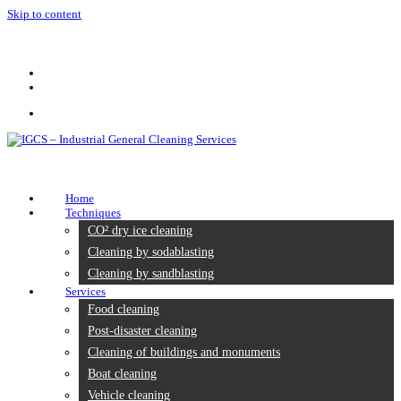
Skip to content
+32 470 64 41 65
Home
Techniques
CO² dry ice cleaning
Cleaning by sodablasting
Cleaning by sandblasting
Services
Food cleaning
Post-disaster cleaning
Cleaning of buildings and monuments
Boat cleaning
Vehicle cleaning